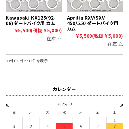
Kawasaki KX125(92-
Aprilia RXV/SXV
08)ダートバイク用 カム
450/550 ダートバイク用
カム
¥5,500
(税抜 ¥5,000)
¥5,500
(税抜 ¥5,000)
在庫 △
在庫 △
34件中1件～34件を表示
2026/08
日
月
火
水
木
金
土
1
2
3
4
5
6
7
8