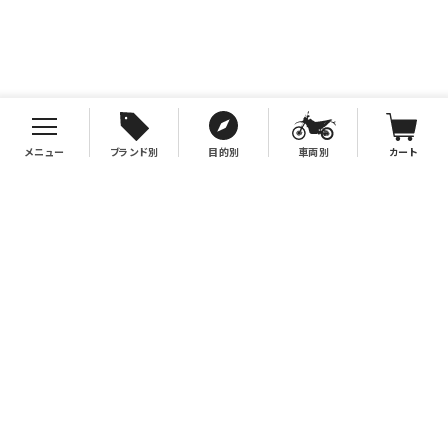
メニュー
ブランド別
目的別
車両別
カート
お支払について
クレジットカード決済、代金引換、銀行振込（先払い）がご利用いただけます。
※代金引換をご利用の際は、2万円（税別）以上お買い上げの場合手数料無
料。2万円（税別）未満の場合は330円別途手数料を別途頂戴致します。
※銀行振込手数料はお客様負担となりますので、あらかじめご了承下さい。
送料について