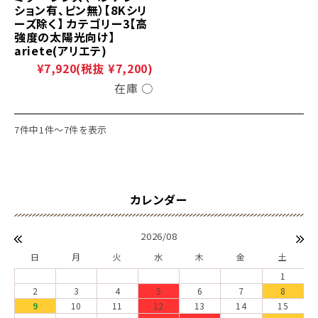
ション有、ピン無）【8Kシリ
ーズ除く】 カテゴリー3【高
強度の太陽光向け】
ariete(アリエテ)
¥7,920
(税抜 ¥7,200)
在庫 ○
7件中1件～7件を表示
2026/08
日
月
火
水
木
金
土
1
2
3
4
5
6
7
8
9
10
11
12
13
14
15