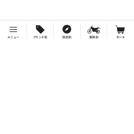
メニュー
ブランド別
目的別
車両別
カート
お支払について
クレジットカード決済、代金引換、銀行振込（先払い）がご利用いただけます。
※代金引換をご利用の際は、2万円（税別）以上お買い上げの場合手数料無
料。2万円（税別）未満の場合は330円別途手数料を別途頂戴致します。
※銀行振込手数料はお客様負担となりますので、あらかじめご了承下さい。
送料について