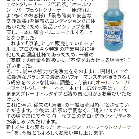
ェクトクリーナー 3倍希釈」「オールワ
ン パーフェクトクリーナー 原液」は、
より多くのお客様に「最も確実で安全な
洗浄効果」を最高のコンディションでご体
感いただくため、製品ラインナップを見
直し、一本に統合・リニューアルすること
となりました。
これまで「原液」として販売していたモデ
ルは、プロの現場や特定の産業用途に特
化した高濃度仕様であったため、一般の
ご家庭での計量や取扱いにご不便をおかけする場合がご
ざいました。
そこで、従来の強力な洗浄力をそのままに、開封してすぐ
に最適なバランスで最高のパフォーマンスを発揮できるよ
う成分をベストな比率に調整し、今後は［
オールワン パ
ーフェクトクリーナー
］へと一本化し、成分比率は同一な
ままスプレーボトルタイプと詰め替え用からお選びいただ
けます。
これに伴い、従来の「原液」の一般販売は終了とさせてい
ただきます。 今後は、希釈の手間なく、ご購入いただいた
その場で常に安全で均一なプロの洗車・洗浄クオリティを
お楽しみいただけます。
新しく生まれ変わった［
オールワン パーフェクトクリーナ
ー
］を、今後ともよろしくお願い申し上げます。