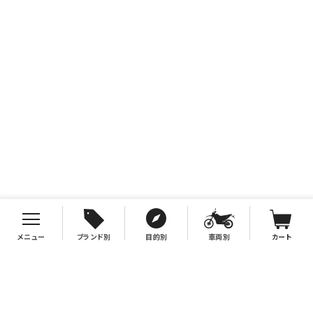
メニュー
ブランド別
目的別
車両別
カート
お支払について