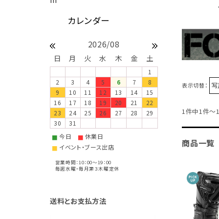
2026/08
日
月
火
水
木
金
土
1
2
3
4
5
6
7
8
表示切替：
9
10
11
12
13
14
15
16
17
18
19
20
21
22
1件中1件～
23
24
25
26
27
28
29
30
31
今日
休業日
■
■
商品一覧
イベント・ブース出店
■
営業時間：10：00～19：00
毎週水曜・毎月第３木曜定休
送料とお支払方法