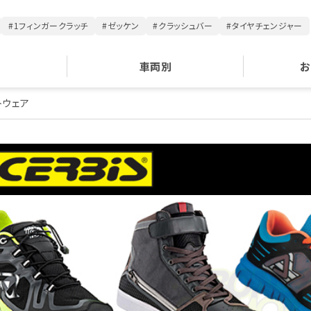
#1フィンガークラッチ
#ゼッケン
#クラッシュバー
#タイヤチェンジャー
車両別
お
トウェア