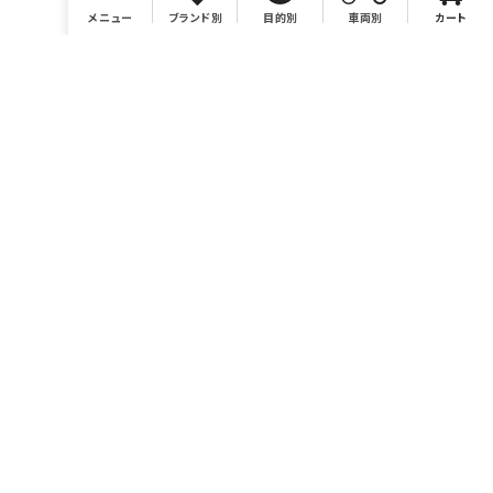
メニュー
ブランド別
目的別
車両別
カート
店舗情報
有限会社BONSAI
https://bonsaimoto.jp
電話番号 046-259-7980
営業時間 10：00～19：00
休業日 毎週水曜および毎月第3木曜、イベント時他。カレンダ
ーをご参照ください。
お問い合わせ sales@bonsaimoto.jp
〒243-0002
神奈川県厚木市元町18-20