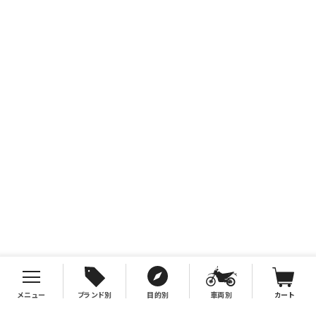
メニュー
ブランド別
目的別
車両別
カート
お支払について