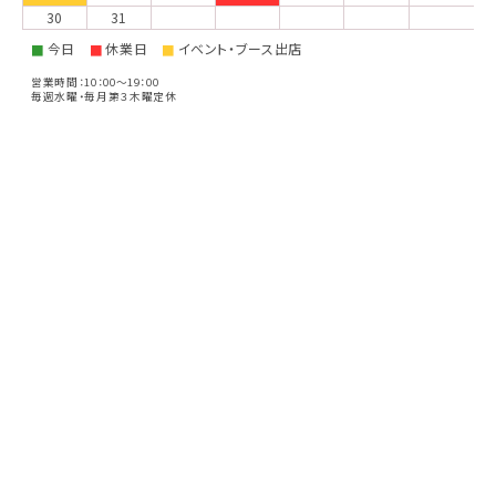
30
31
今日
休業日
イベント・ブース出店
■
■
■
営業時間：10：00～19：00
毎週水曜・毎月第３木曜定休