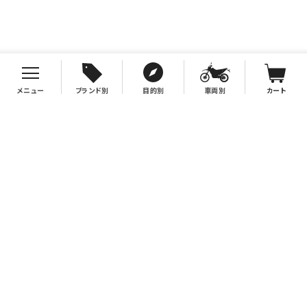
メニュー
ブランド別
目的別
車両別
カート
お支払について
クレジットカード決済、代金引換、銀行振込（先払い）がご利用いただけます。
※代金引換をご利用の際は、2万円（税別）以上お買い上げの場合手数料無
料。2万円（税別）未満の場合は330円別途手数料を別途頂戴致します。
※銀行振込手数料はお客様負担となりますので、あらかじめご了承下さい。
送料について