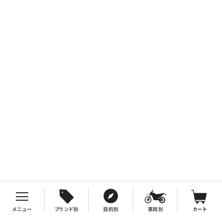
メニュー
ブランド別
目的別
車両別
カート
お支払について