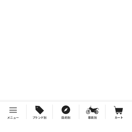
メニュー
ブランド別
目的別
車両別
カート
お支払について