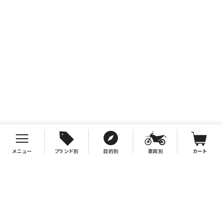
メニュー
ブランド別
目的別
車両別
カート
お支払について