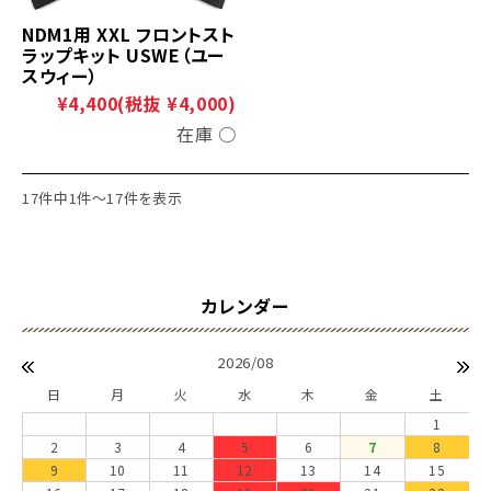
NDM1用 XXL フロントスト
ラップキット USWE（ユー
スウィー）
¥4,400
(税抜 ¥4,000)
在庫 ○
17件中1件～17件を表示
2026/08
日
月
火
水
木
金
土
1
2
3
4
5
6
7
8
9
10
11
12
13
14
15