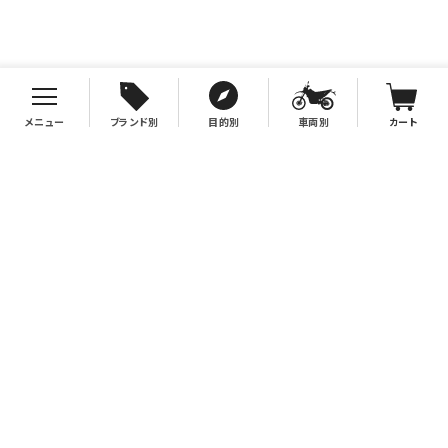
メニュー
ブランド別
目的別
車両別
カート
お支払について
クレジットカード決済、代金引換、銀行振込（先払い）がご利用いただけます。
※代金引換をご利用の際は、2万円（税別）以上お買い上げの場合手数料無
料。2万円（税別）未満の場合は330円別途手数料を別途頂戴致します。
※銀行振込手数料はお客様負担となりますので、あらかじめご了承下さい。
送料について