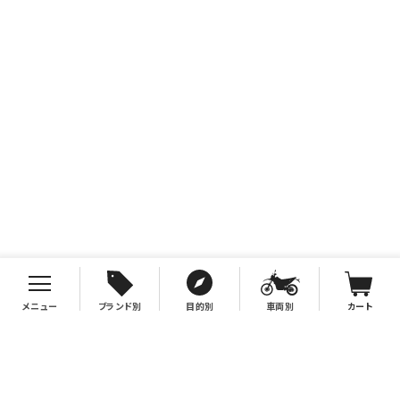
メニュー
ブランド別
目的別
車両別
カート
お支払について