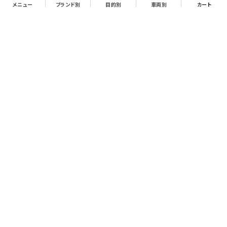
メニュー
ブランド別
目的別
車両別
カート
お支払について
クレジットカード決済、代金引換、銀行振込（先払い）がご利用いただけます。
※代金引換をご利用の際は、2万円（税別）以上お買い上げの場合手数料無
料。2万円（税別）未満の場合は330円別途手数料を別途頂戴致します。
※銀行振込手数料はお客様負担となりますので、あらかじめご了承下さい。
送料について
2万円（税別）以上で送料無料、2万円（税別）未満で一律770円（商品により