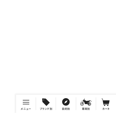
メニュー
ブランド別
目的別
車両別
カート