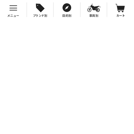
メニュー
ブランド別
目的別
車両別
カート
お支払について
クレジットカード決済、代金引換、銀行振込（先払い）がご利用いただけます。
※代金引換をご利用の際は、2万円（税別）以上お買い上げの場合手数料無
料。2万円（税別）未満の場合は330円別途手数料を別途頂戴致します。
※銀行振込手数料はお客様負担となりますので、あらかじめご了承下さい。
送料について