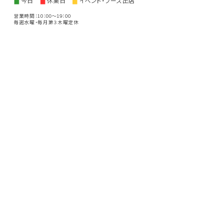
今日
休業日
イベント・ブース出店
■
■
■
営業時間：10：00～19：00
毎週水曜・毎月第３木曜定休