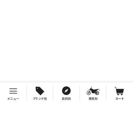
メニュー
ブランド別
目的別
車両別
カート
お支払について