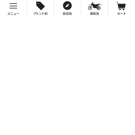
メニュー
ブランド別
目的別
車両別
カート
お支払について
クレジットカード決済、代金引換、銀行振込（先払い）がご利用いただけます。
※代金引換をご利用の際は、2万円（税別）以上お買い上げの場合手数料無
料。2万円（税別）未満の場合は330円別途手数料を別途頂戴致します。
※銀行振込手数料はお客様負担となりますので、あらかじめご了承下さい。
送料について