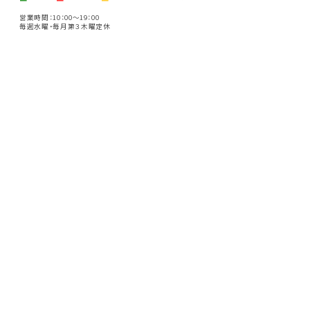
営業時間：10：00～19：00
毎週水曜・毎月第３木曜定休