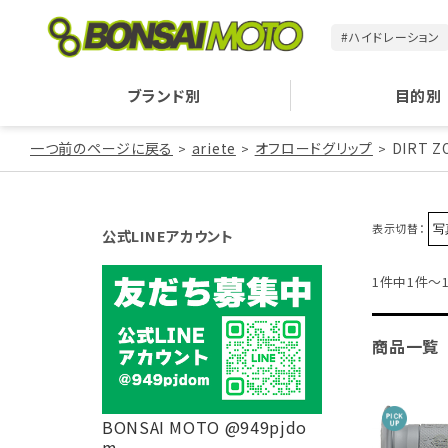
#ハイドレーション
ブランド別
目的別
一つ前のページに戻る
ariete
オフロードグリップ
DIRT Z
表示切替：
公式LINEアカウント
1件中1件～
商品一覧
BONSAI MOTO @949pjdo
m