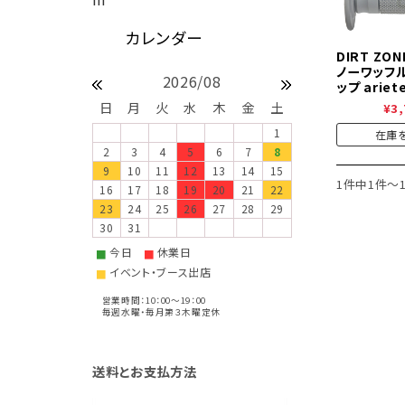
DIRT ZO
ノーワッフ
2026/08
ップ arie
日
月
火
水
木
金
土
¥3,
1
在庫
2
3
4
5
6
7
8
9
10
11
12
13
14
15
1件中1件～
16
17
18
19
20
21
22
23
24
25
26
27
28
29
30
31
今日
休業日
■
■
イベント・ブース出店
■
営業時間：10：00～19：00
毎週水曜・毎月第３木曜定休
送料とお支払方法