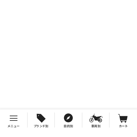
メニュー
ブランド別
目的別
車両別
カート
お支払について