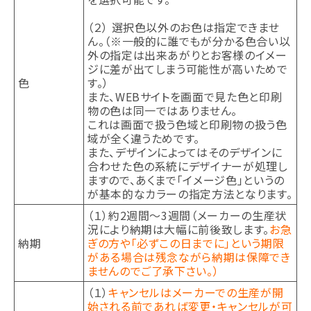
（２） 選択色以外のお色は指定できませ
ん。（※一般的に誰でもが分かる色合い以
外の指定は出来あがりとお客様のイメー
ジに差が出てしまう可能性が高いためで
色
す。）
また、WEBサイトを画面で見た色と印刷
物の色は同一ではありません。
これは画面で扱う色域と印刷物の扱う色
域が全く違うためです。
また、デザインによってはそのデザインに
合わせた色の系統にデザイナーが処理し
ますので、あくまで「イメージ色」というの
が基本的なカラーの指定方法となります。
（１）約2週間～3週間（メーカーの生産状
況により納期は大幅に前後致します。
お急
納期
ぎの方や「必ずこの日までに」という期限
がある場合は残念ながら納期は保障でき
ませんのでご了承下さい。）
（１）
キャンセルはメーカーでの生産が開
始される前であれば変更・キャンセルが可