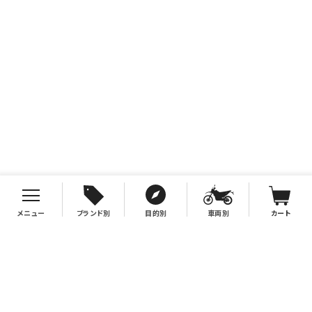
メニュー
ブランド別
目的別
車両別
カート
お支払について