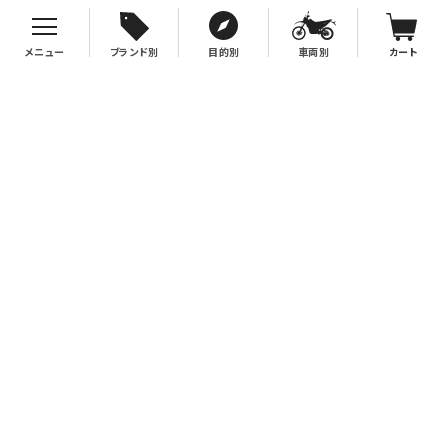
メニュー
ブランド別
目的別
車両別
カート
お支払について
クレジットカード決済、代金引換、銀行振込（先払い）がご利用いただけます。
※代金引換をご利用の際は、2万円（税別）以上お買い上げの場合手数料無
料。2万円（税別）未満の場合は330円別途手数料を別途頂戴致します。
※銀行振込手数料はお客様負担となりますので、あらかじめご了承下さい。
送料について