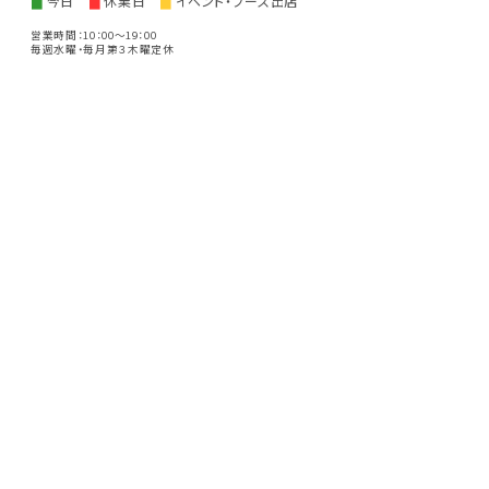
今日
休業日
イベント・ブース出店
■
■
■
営業時間：10：00～19：00
毎週水曜・毎月第３木曜定休