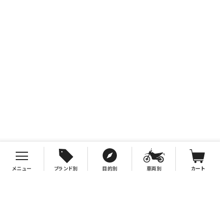
メニュー
ブランド別
目的別
車両別
カート
お支払について