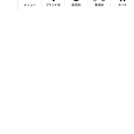
メニュー
ブランド別
目的別
車両別
カート
店舗情報
有限会社BONSAI
https://bonsaimoto.jp
電話番号 046-259-7980
営業時間 10：00～19：00
休業日 毎週水曜および毎月第3木曜、イベント時他。カレンダ
ーをご参照ください。
お問い合わせ sales@bonsaimoto.jp
〒243-0002
神奈川県厚木市元町18-20