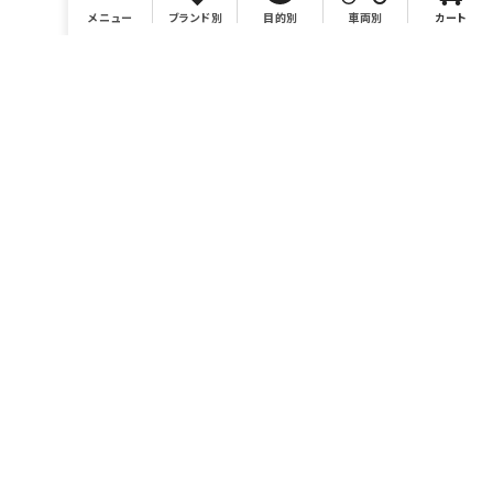
メニュー
ブランド別
目的別
車両別
カート
店舗情報
有限会社BONSAI
https://bonsaimoto.jp
電話番号 046-259-7980
営業時間 10：00～19：00
休業日 毎週水曜および毎月第3木曜、イベント時他。カレンダ
ーをご参照ください。
お問い合わせ sales@bonsaimoto.jp
〒243-0002
神奈川県厚木市元町18-20