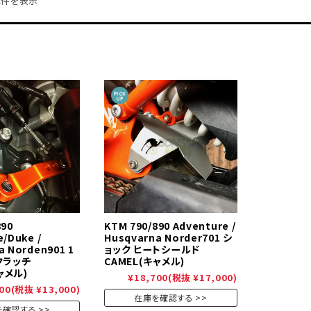
2件を表示
890
KTM 790/890 Adventure /
e/Duke /
Husqvarna Norder701 シ
a Norden901 1
ョック ヒートシールド
クラッチ
CAMEL(キャメル)
ャメル)
¥18,700
(税抜 ¥17,000)
00
(税抜 ¥13,000)
在庫を確認する
を確認する