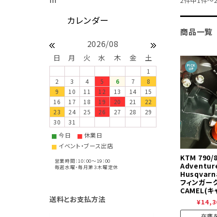
2件中1件～
商品一覧
2026/08
日
月
火
水
木
金
土
1
2
3
4
5
6
7
8
9
10
11
12
13
14
15
16
17
18
19
20
21
22
23
24
25
26
27
28
29
30
31
今日
休業日
■
■
イベント・ブース出店
■
KTM 790/
営業時間：10：00～19：00
Adventur
毎週水曜・毎月第３木曜定休
Husqvarn
フィンガー
CAMEL(キ
送料とお支払方法
¥14,3
在庫