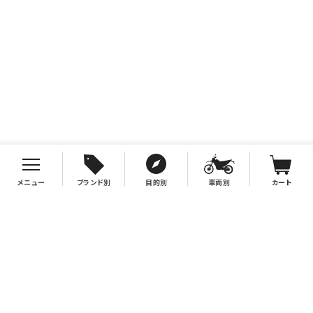
メニュー
ブランド別
目的別
車両別
カート
お支払について