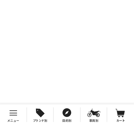
メニュー
ブランド別
目的別
車両別
カート
お支払について