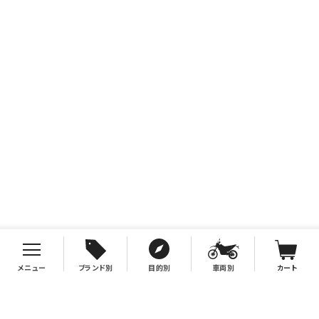
メニュー
ブランド別
目的別
車両別
カート
お支払について