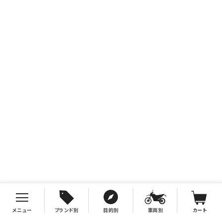
メニュー
ブランド別
目的別
車両別
カート
お支払について