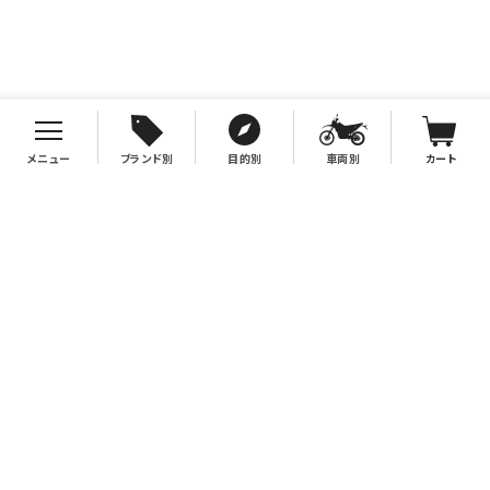
メニュー
ブランド別
目的別
車両別
カート
お支払について
クレジットカード決済、代金引換、銀行振込（先払い）がご利用いただけます。
※代金引換をご利用の際は、2万円（税別）以上お買い上げの場合手数料無
料。2万円（税別）未満の場合は330円別途手数料を別途頂戴致します。
※銀行振込手数料はお客様負担となりますので、あらかじめご了承下さい。
送料について