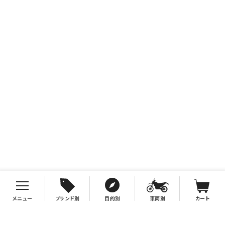
メニュー
ブランド別
目的別
車両別
カート
お支払について