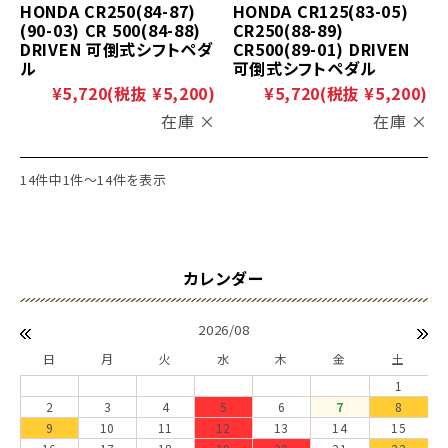
HONDA CR250(84-87)
HONDA CR125(83-05)
(90-03) CR 500(84-88)
CR250(88-89)
DRIVEN 可倒式シフトペダ
CR500(89-01) DRIVEN
ル
可倒式シフトペダル
¥5,720
(税抜 ¥5,200)
¥5,720
(税抜 ¥5,200)
在庫 ×
在庫 ×
14件中1件～14件を表示
2026/08
日
月
火
水
木
金
土
1
2
3
4
5
6
7
8
9
10
11
12
13
14
15