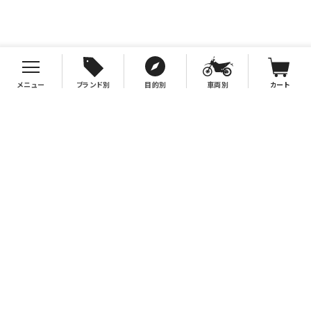
メニュー
ブランド別
目的別
車両別
カート
お支払について
クレジットカード決済、代金引換、銀行振込（先払い）がご利用いただけます。
※代金引換をご利用の際は、2万円（税別）以上お買い上げの場合手数料無
料。2万円（税別）未満の場合は330円別途手数料を別途頂戴致します。
※銀行振込手数料はお客様負担となりますので、あらかじめご了承下さい。
送料について