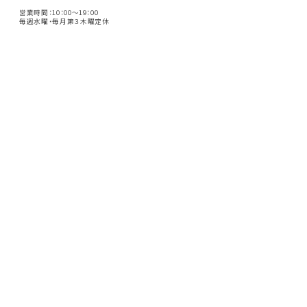
営業時間：10：00～19：00
毎週水曜・毎月第３木曜定休