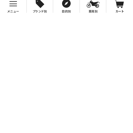
メニュー
ブランド別
目的別
車両別
カート
お支払について
クレジットカード決済、代金引換、銀行振込（先払い）がご利用いただけます。
※代金引換をご利用の際は、2万円（税別）以上お買い上げの場合手数料無
料。2万円（税別）未満の場合は330円別途手数料を別途頂戴致します。
※銀行振込手数料はお客様負担となりますので、あらかじめご了承下さい。
送料について