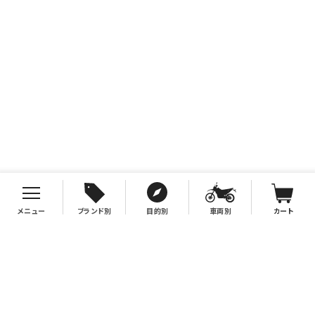
メニュー
ブランド別
目的別
車両別
カート
お支払について