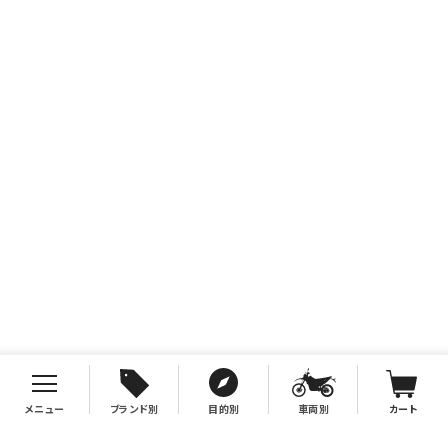
メニュー
ブランド別
目的別
車両別
カート
お支払について