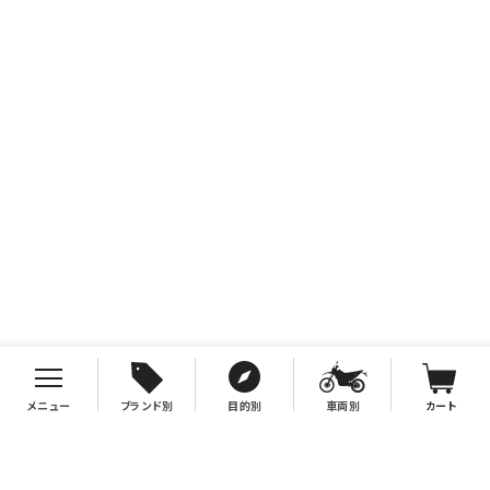
メニュー
ブランド別
目的別
車両別
カート
お支払について