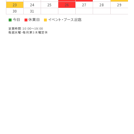
23
24
25
26
27
28
29
30
31
今日
休業日
イベント・ブース出店
■
■
■
営業時間：10：00～19：00
毎週水曜・毎月第３木曜定休