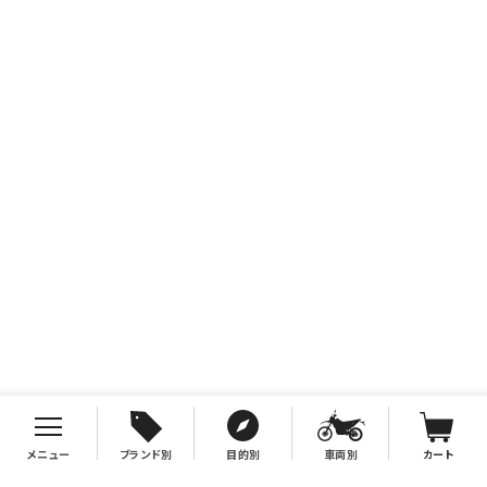
メニュー
ブランド別
目的別
車両別
カート
お支払について