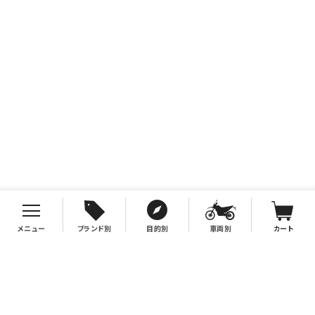
メニュー
ブランド別
目的別
車両別
カート
お支払について