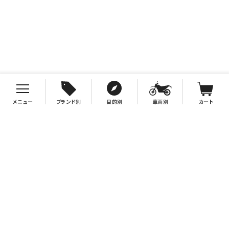
メニュー
ブランド別
目的別
車両別
カート
お支払について
クレジットカード決済、代金引換、銀行振込（先払い）がご利用いただけます。
※代金引換をご利用の際は、2万円（税別）以上お買い上げの場合手数料無