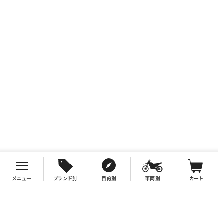
メニュー
ブランド別
目的別
車両別
カート
お支払について