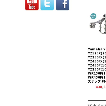
Yamaha Y
YZ125X(20
YZ250FX(1
YZ450FX(1
YZ450F(10
YZ250F(10
WR250F(1
WR450F(1
ステップ PM
¥38,5
5件中1件～