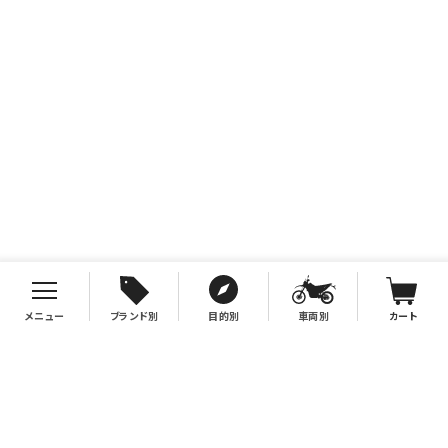
メニュー
ブランド別
目的別
車両別
カート
お支払について