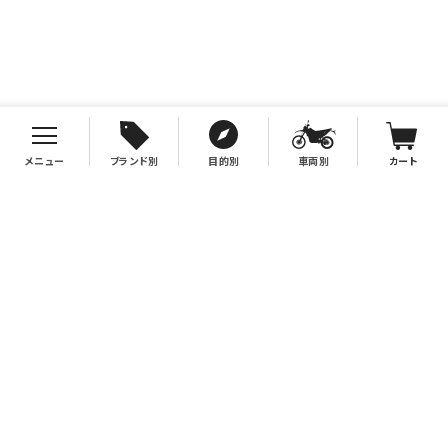
メニュー
ブランド別
目的別
車両別
カート
お支払について
クレジットカード決済、代金引換、銀行振込（先払い）がご利用いただけます。
※代金引換をご利用の際は、2万円（税別）以上お買い上げの場合手数料無
料。2万円（税別）未満の場合は330円別途手数料を別途頂戴致します。
※銀行振込手数料はお客様負担となりますので、あらかじめご了承下さい。
送料について