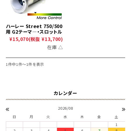
ハーレー Street 750/500
用 G2テーマ―・スロットル
¥15,070
(税抜 ¥13,700)
在庫 △
1件中1件～1件を表示
2026/08
日
月
火
水
木
金
土
1
2
3
4
5
6
7
8