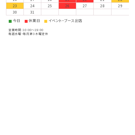
23
24
25
26
27
28
29
30
31
今日
休業日
イベント・ブース出店
■
■
■
営業時間：10：00～19：00
毎週水曜・毎月第３木曜定休