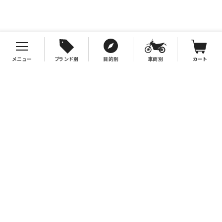
メニュー
ブランド別
目的別
車両別
カート
お支払について
クレジットカード決済、代金引換、銀行振込（先払い）がご利用いただけます。
※代金引換をご利用の際は、2万円（税別）以上お買い上げの場合手数料無
料。2万円（税別）未満の場合は330円別途手数料を別途頂戴致します。
※銀行振込手数料はお客様負担となりますので、あらかじめご了承下さい。
送料について