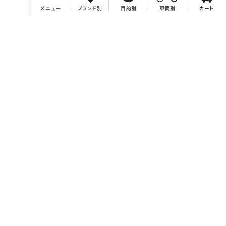
メニュー
ブランド別
目的別
車両別
カート
店舗情報
有限会社BONSAI
https://bonsaimoto.jp
電話番号 046-259-7980
営業時間 10：00～19：00
休業日 毎週水曜および毎月第3木曜、イベント時他。カレンダ
ーをご参照ください。
お問い合わせ sales@bonsaimoto.jp
〒243-0002
神奈川県厚木市元町18-20