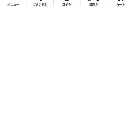
メニュー
ブランド別
目的別
車両別
カート
お支払について
クレジットカード決済、代金引換、銀行振込（先払い）がご利用いただけます。
※代金引換をご利用の際は、2万円（税別）以上お買い上げの場合手数料無
料。2万円（税別）未満の場合は330円別途手数料を別途頂戴致します。
※銀行振込手数料はお客様負担となりますので、あらかじめご了承下さい。
送料について
2万円（税別）以上で送料無料、2万円（税別）未満で一律770円（商品により