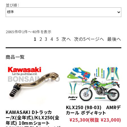
並び順：
2865件中1件～40件を表示
1
2
3
4
5
次へ
次の5ページへ
最後へ
商品一覧
KLX250 (98-03) AMRデ
KAWASAKI Dトラッカ
カール ボディキット
ー/X(全年式)/KLX250(全
¥25,300
(税抜 ¥23,000)
年式) 10mmショート