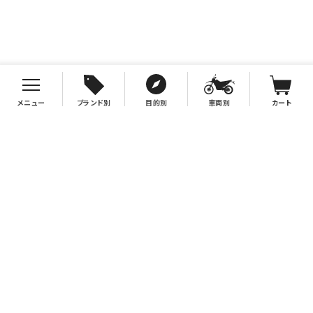
メニュー
ブランド別
目的別
車両別
カート
お支払について
クレジットカード決済、代金引換、銀行振込（先払い）がご利用いただけます。
※代金引換をご利用の際は、2万円（税別）以上お買い上げの場合手数料無
料。2万円（税別）未満の場合は330円別途手数料を別途頂戴致します。
※銀行振込手数料はお客様負担となりますので、あらかじめご了承下さい。
送料について