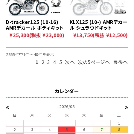
D-tracker125 (10-16)
KLX125 (10-) AMRデカー
AMRデカール ボディキット
ル シュラウドキット
¥25,300
(税抜 ¥23,000)
¥13,750
(税抜 ¥12,500)
2865件中1件～40件を表示
1
2
3
4
5
次へ
次の5ページへ
最後へ
2026/08
日
月
火
水
木
金
土
1
2
3
4
5
6
7
8