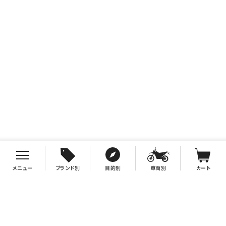
メニュー
ブランド別
目的別
車両別
カート
お支払について