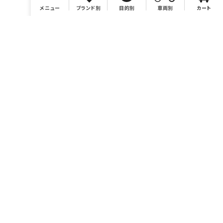
メニュー
ブランド別
目的別
車両別
カート
店舗情報
有限会社BONSAI
https://bonsaimoto.jp
電話番号 046-259-7980
営業時間 10：00～19：00
休業日 毎週水曜および毎月第3木曜、イベント時他。カレンダ
ーをご参照ください。
お問い合わせ sales@bonsaimoto.jp
〒243-0002
神奈川県厚木市元町18-20