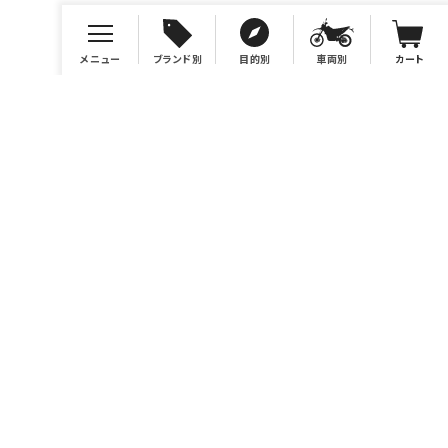
メニュー
ブランド別
目的別
車両別
カート
店舗情報
有限会社BONSAI
https://bonsaimoto.jp
電話番号 046-259-7980
営業時間 10：00～19：00
休業日 毎週水曜および毎月第3木曜、イベント時他。カレンダ
ーをご参照ください。