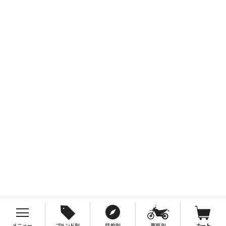
メニュー
ブランド別
目的別
車両別
カート