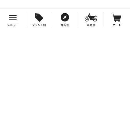
メニュー
ブランド別
目的別
車両別
カート
お支払について
クレジットカード決済、代金引換、銀行振込（先払い）がご利用いただけます。
※代金引換をご利用の際は、2万円（税別）以上お買い上げの場合手数料無
料。2万円（税別）未満の場合は330円別途手数料を別途頂戴致します。
※銀行振込手数料はお客様負担となりますので、あらかじめご了承下さい。
送料について