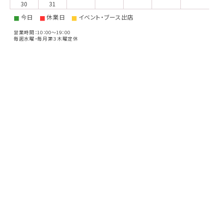
30
31
今日
休業日
イベント・ブース出店
■
■
■
営業時間：10：00～19：00
毎週水曜・毎月第３木曜定休